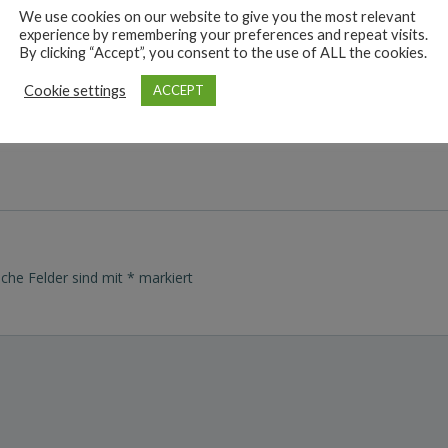
We use cookies on our website to give you the most relevant
experience by remembering your preferences and repeat visits.
By clicking “Accept”, you consent to the use of ALL the cookies.
+ iCal / Outlook export
Cookie settings
ACCEPT
iche Felder sind mit
*
markiert