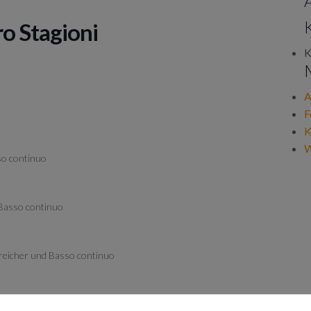
ro Stagioni
K
A
F
K
W
so continuo
 Basso continuo
Streicher und Basso continuo