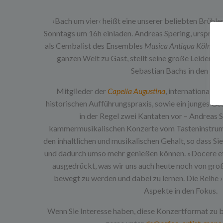
›Bach um vier‹ heißt eine unserer beliebten Brühle
Sonntags um 16h einladen. Andreas Spering, ursprüngl
als Cembalist des Ensembles
Musica Antiqua Köln
auf
ganzen Welt zu Gast, stellt seine große Leidensc
Sebastian Bachs in den Fok
Mitglieder der
Capella Augustina
, international a
historischen Aufführungspraxis, sowie ein junges Ge
in der Regel zwei Kantaten vor – Andreas S
kammermusikalischen Konzerte vom Tasteninstrumen
den inhaltlichen und musikalischen Gehalt, so dass S
und dadurch umso mehr genießen können. »Docere et
ausgedrückt, was wir uns auch heute noch von groß
bewegt zu werden und dabei zu lernen. Die Reihe ›
Aspekte in den Fokus.
Wenn Sie Interesse haben, diese Konzertformat zu b