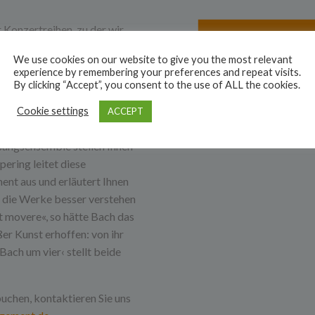
r Konzertreihen, zu der wir
ich Organist und viele Jahre
We use cookies on our website to give you the most relevant
 vielen Konzertpodien in der
experience by remembering your preferences and repeat visits.
haft, die Kantaten Johann
By clicking “Accept”, you consent to the use of ALL the cookies.
us.
Cookie settings
ACCEPT
nerkannte Spezialisten der
sangsensemble stellen Ihnen
pering leitet diese
t aus und erläutert Ihnen
ie die Werke besser verstehen
 movere«, so hätte Bach das
er Kunst erhoffen: von ihr
Bach um vier‹ stellt beide
uchen, kontaktieren Sie uns