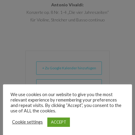
Antonio Vivaldi:
Konzerte op. 8 Nr. 1-4 „Die vier Jahreszeiten“
für Violine, Streicher und Basso continuo
+ Zu Google Kalender hinzufügen
+ iCal / Outlook export
We use cookies on our website to give you the most
relevant experience by remembering your preferences
and repeat visits. By clicking “Accept”, you consent to the
use of ALL the cookies.
Archive
Cookie settings
ACCEPT
Kategorien