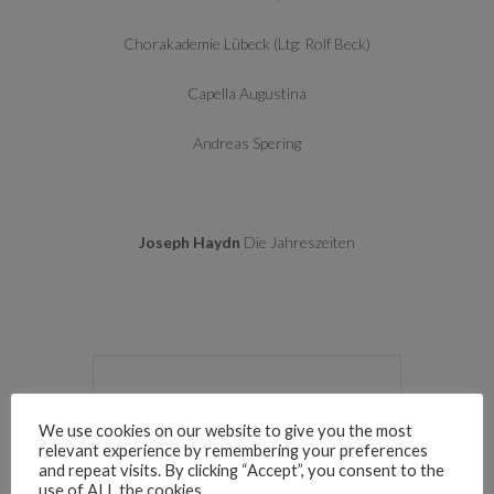
Chorakademie Lübeck (Ltg: Rolf Beck)
Capella Augustina
Andreas Spering
Joseph Haydn
Die Jahreszeiten
+ Zu Google Kalender hinzufügen
We use cookies on our website to give you the most
relevant experience by remembering your preferences
and repeat visits. By clicking “Accept”, you consent to the
+ iCal / Outlook export
use of ALL the cookies.