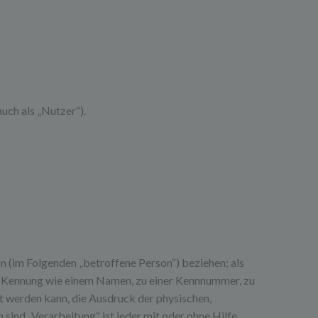
ch als „Nutzer“).
on (im Folgenden „betroffene Person“) beziehen; als
ner Kennung wie einem Namen, zu einer Kennnummer, zu
t werden kann, die Ausdruck der physischen,
n sind.„Verarbeitung“ ist jeder mit oder ohne Hilfe