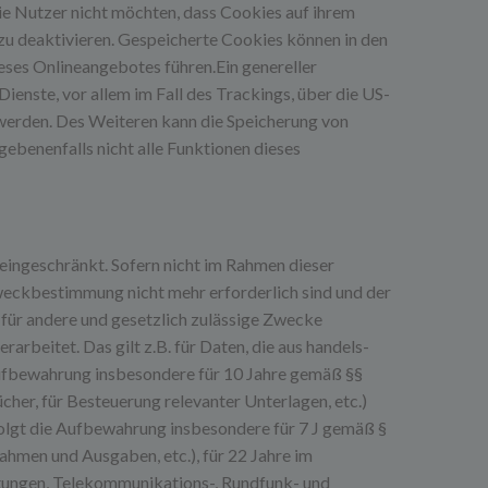
e Nutzer nicht möchten, dass Cookies auf ihrem
zu deaktivieren. Gespeicherte Cookies können in den
ses Onlineangebotes führen.Ein genereller
enste, vor allem im Fall des Trackings, über die US-
werden. Des Weiteren kann die Speicherung von
gebenenfalls nicht alle Funktionen dieses
eingeschränkt. Sofern nicht im Rahmen dieser
weckbestimmung nicht mehr erforderlich sind und der
 für andere und gesetzlich zulässige Zwecke
arbeitet. Das gilt z.B. für Daten, die aus handels-
Aufbewahrung insbesondere für 10 Jahre gemäß §§
her, für Besteuerung relevanter Unterlagen, etc.)
folgt die Aufbewahrung insbesondere für 7 J gemäß §
hmen und Ausgaben, etc.), für 22 Jahre im
tungen, Telekommunikations-, Rundfunk- und