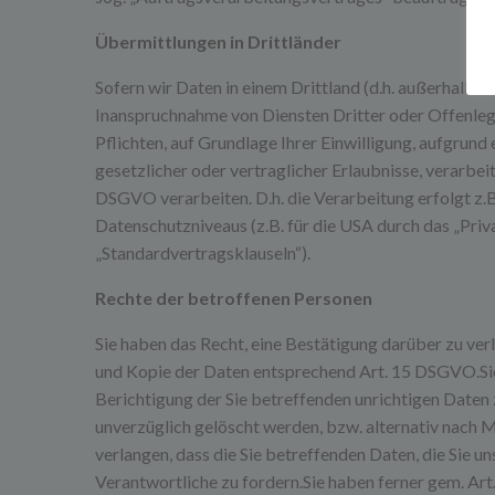
Übermittlungen in Drittländer
Sofern wir Daten in einem Drittland (d.h. außerhalb
Inanspruchnahme von Diensten Dritter oder Offenlegun
Pflichten, auf Grundlage Ihrer Einwilligung, aufgrund
gesetzlicher oder vertraglicher Erlaubnisse, verarbei
DSGVO verarbeiten. D.h. die Verarbeitung erfolgt z.B
Datenschutzniveaus (z.B. für die USA durch das „Priva
„Standardvertragsklauseln“).
Rechte der betroffenen Personen
Sie haben das Recht, eine Bestätigung darüber zu ve
und Kopie der Daten entsprechend Art. 15 DSGVO.Sie
Berichtigung der Sie betreffenden unrichtigen Date
unverzüglich gelöscht werden, bzw. alternativ nach
verlangen, dass die Sie betreffenden Daten, die Sie
Verantwortliche zu fordern.Sie haben ferner gem. Ar