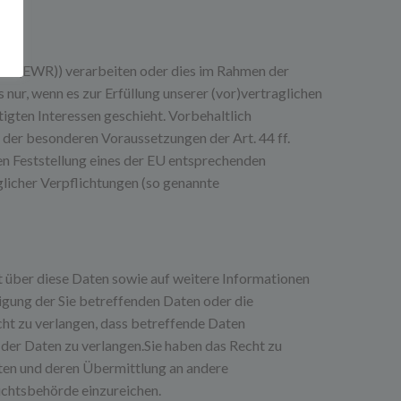
ums (EWR)) verarbeiten oder dies im Rahmen der
nur, wenn es zur Erfüllung unserer (vor)vertraglichen
tigten Interessen geschieht. Vorbehaltlich
n der besonderen Voraussetzungen der Art. 44 ff.
en Feststellung eines der EU entsprechenden
glicher Verpflichtungen (so genannte
t über diese Daten sowie auf weitere Informationen
gung der Sie betreffenden Daten oder die
ht zu verlangen, dass betreffende Daten
der Daten zu verlangen.Sie haben das Recht zu
lten und deren Übermittlung an andere
ichtsbehörde einzureichen.