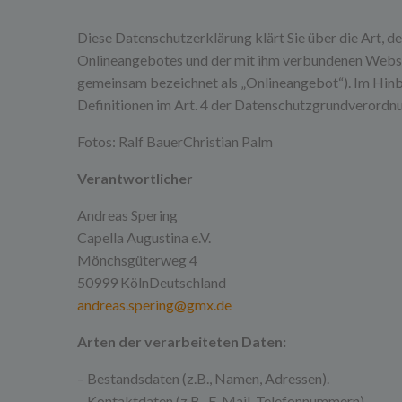
Diese Datenschutzerklärung klärt Sie über die Art,
Onlineangebotes und der mit ihm verbundenen Webseit
gemeinsam bezeichnet als „Onlineangebot“). Im Hinbli
Definitionen im Art. 4 der Datenschutzgrundverord
Fotos: Ralf BauerChristian Palm
Verantwortlicher
Andreas Spering
Capella Augustina e.V.
Mönchsgüterweg 4
50999 KölnDeutschland
andreas.spering@gmx.de
Arten der verarbeiteten Daten:
– Bestandsdaten (z.B., Namen, Adressen).
– Kontaktdaten (z.B., E-Mail, Telefonnummern).