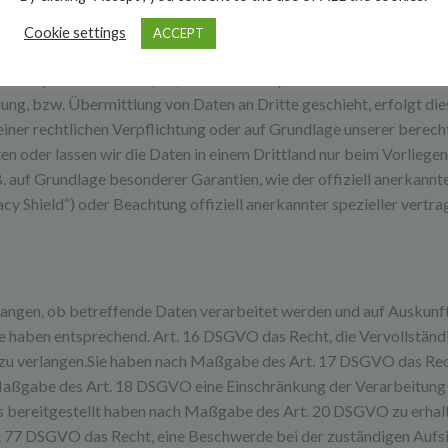
Cookie settings
ACCEPT
 der Europäischen Union (EU) oder des Europäischen Wirtschaftsra
g, bzw. Übermittlung von Daten an Dritte geschieht, erfolgt dies 
 einer rechtlichen Verpflichtung oder auf Grundlage unserer berech
ten oder lassen wir die Daten in einem Drittland nur beim Vorliege
. auf Grundlage besonderer Garantien, wie der offiziell anerkannt
cy Shield“) oder Beachtung offiziell anerkannter spezieller vertra
rlangen, ob betreffende Daten verarbeitet werden und auf Auskunf
 haben entsprechend. Art. 16 DSGVO das Recht, die Vervollständi
n zu verlangen.Sie haben nach Maßgabe des Art. 17 DSGVO das Rec
 Maßgabe des Art. 18 DSGVO eine Einschränkung der Verarbeitung 
 uns bereitgestellt haben nach Maßgabe des Art. 20 DSGVO zu erha
t. 77 DSGVO das Recht, eine Beschwerde bei der zuständigen Aufs