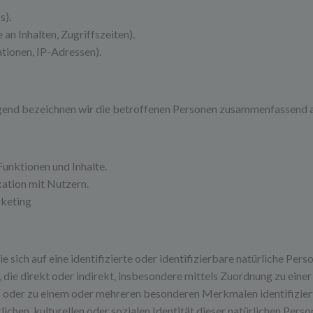
s).
an Inhalten, Zugriffszeiten).
tionen, IP-Adressen).
end bezeichnen wir die betroffenen Personen zusammenfassend au
unktionen und Inhalte.
tion mit Nutzern.
keting
 sich auf eine identifizierte oder identifizierbare natürliche Pers
n, die direkt oder indirekt, insbesondere mittels Zuordnung zu ei
) oder zu einem oder mehreren besonderen Merkmalen identifizier
ichen, kulturellen oder sozialen Identität dieser natürlichen Perso