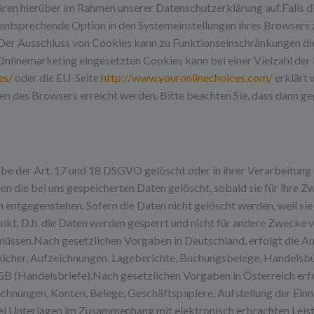
ren hierüber im Rahmen unserer Datenschutzerklärung auf.Falls di
entsprechende Option in den Systemeinstellungen ihres Browsers 
Der Ausschluss von Cookies kann zu Funktionseinschränkungen die
inemarketing eingesetzten Cookies kann bei einer Vielzahl der Di
es/
oder die EU-Seite
http://www.youronlinechoices.com/
erklärt 
en des Browsers erreicht werden. Bitte beachten Sie, dass dann ge
e der Art. 17 und 18 DSGVO gelöscht oder in ihrer Verarbeitung 
 die bei uns gespeicherten Daten gelöscht, sobald sie für ihre Z
entgegenstehen. Sofern die Daten nicht gelöscht werden, weil sie
nkt. D.h. die Daten werden gesperrt und nicht für andere Zwecke ver
üssen.Nach gesetzlichen Vorgaben in Deutschland, erfolgt die 
Bücher, Aufzeichnungen, Lageberichte, Buchungsbelege, Handelsbüc
HGB (Handelsbriefe).Nach gesetzlichen Vorgaben in Österreich er
nungen, Konten, Belege, Geschäftspapiere, Aufstellung der Einna
i Unterlagen im Zusammenhang mit elektronisch erbrachten Leis